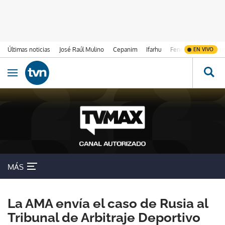
Últimas noticias
José Raúl Mulino
Cepanim
Ifarhu
Fenómeno de El Ni
EN VIVO
Ir al contenido
Obrir navegació
MÁS
La AMA envía el caso de Rusia al
Tribunal de Arbitraje Deportivo