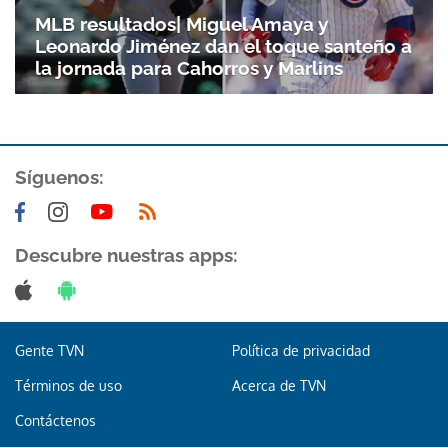
Gracias por suscribirte a nuestro boletín.
MLB resultados| Miguel Amaya y
Leonardo Jiménez dan el toque santeño a
ACEPTAR
la jornada para Cahorros y Marlins
Síguenos:
Descubre nuestras apps:
Gente TVN
Política de privacidad
Términos de uso
Acerca de TVN
Contáctenos