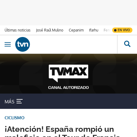
Últimas noticias
José Raúl Mulino
Cepanim
Ifarhu
Fenómeno de El Ni
EN VIVO
Ir al contenido
Obrir navegació
MÁS
CICLISMO
¡Atención! España rompió un