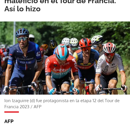
maleficio en el Tour de Francia.
Así lo hizo
Ion Izaguirre (d) fue protagonista en la etapa 12 del Tour de
Francia 2023
/
AFP
AFP