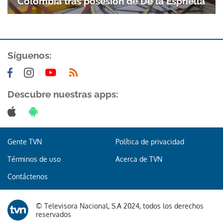
Colombia tras posesión de De la Espriella
Síguenos:
Descubre nuestras apps:
Gente TVN
Política de privacidad
Términos de uso
Acerca de TVN
Contáctenos
© Televisora Nacional, S.A 2024, todos los derechos
Gracias por suscribirte a nuestro boletín.
reservados