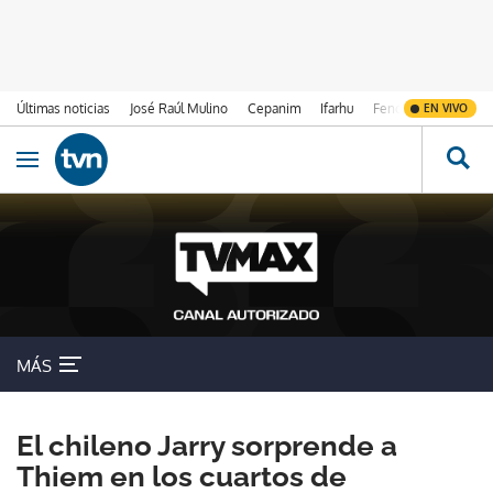
Últimas noticias
José Raúl Mulino
Cepanim
Ifarhu
Fenómeno de El Ni
EN VIVO
Ir al contenido
Obrir navegació
MÁS
El chileno Jarry sorprende a
Thiem en los cuartos de