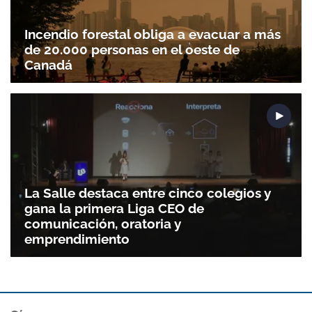
Incendio forestal obliga a evacuar a más
de 20.000 personas en el oeste de
Canadá
La Salle destaca entre cinco colegios y
gana la primera Liga CEO de
comunicación, oratoria y
emprendimiento
Gracias por suscribirte a nuestro boletín.
ACEPTAR