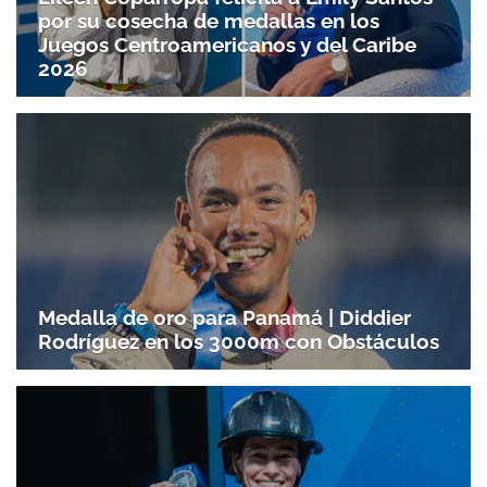
por su cosecha de medallas en los
Juegos Centroamericanos y del Caribe
2026
Medalla de oro para Panamá | Diddier
Rodríguez en los 3000m con Obstáculos