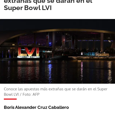
extrañas que se darán en el
Super Bowl LVI
Conoce las apuestas más extrañas que se darán en el Super
Bowl LVI
/
Foto: AFP
Boris Alexander Cruz Caballero