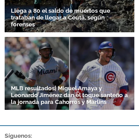
Llega a 80 el saldo de muertos que
trataban de llegar a Ceuta, según
forenses
MLB resultados| Miguel Amaya y
Leonardo Jiménez dan el toque santeño a
la jornada para Cahorros y Marlins
Síguenos: