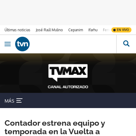
Últimas noticias
José Raúl Mulino
Cepanim
Ifarhu
Fenómeno de El Ni
EN VIVO
Ir al contenido
Obrir navegació
MÁS
Contador estrena equipo y
temporada en la Vuelta a