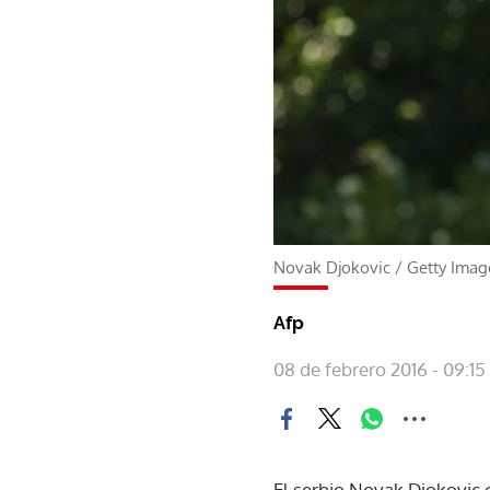
Novak Djokovic
/
Getty Imag
Afp
08 de febrero 2016 - 09:15
El serbio Novak Djokovic c