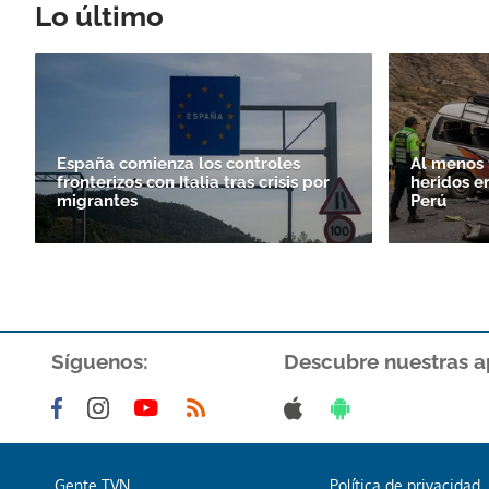
Lo último
España comienza los controles
Al menos 
fronterizos con Italia tras crisis por
heridos e
migrantes
Perú
Síguenos:
Descubre nuestras a
Gente TVN
Política de privacidad