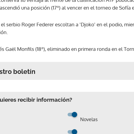
scendió una posición (17º) al vencer en el torneo de Sofía
 el serbio Roger Federer escoltan a 'Djoko' en el podio, mie
ión.
és Gaël Monfils (18º), eliminado en primera ronda en el Tor
stro boletín
ieres recibir información?
Novelas