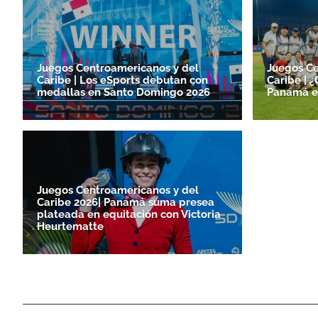
Juegos Centroamericanos y del
Juegos Ce
Caribe | Los eSports debutan con
Caribe | 
medallas en Santo Domingo 2026
Panamá e
Juegos Centroamericanos y del
Caribe 2026| Panamá suma presea
plateada en equitación con Victoria
Heurtematte