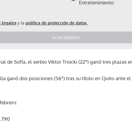
Entretenimiento
 legales
y la
política de protección de datos.
SUSCRIBIRSE
inal de Sofía, el serbio Viktor Troicki (22º) ganó tres plazas e
lla ganó dos posiciones (56º) tras su título en Quito ante e
 febrero:
6.790
Gracias por suscribirte a nuestro boletín.