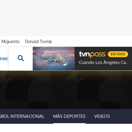
n Miguelito
Donald Trump
EN VIVO
ENIDOS ESPECIALES
NOVELAS
PROGRAMAS
GENTE TVN
PROG
Cuando Los Ángeles Caen
SBOL INTERNACIONAL
MÁS DEPORTES
VIDEOS