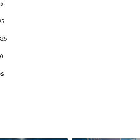
45
ACEPTAR
95
325
80
os