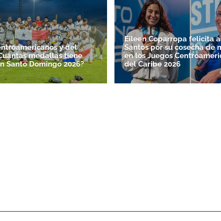
Eileen Coparropa felicita a
ntroamericanos y del
Santos por su cosecha de 
¿Cuántas medallas tiene
en los Juegos Centroameri
n Santo Domingo 2026?
del Caribe 2026