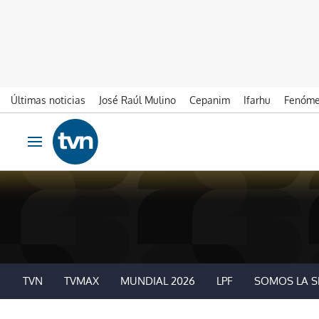
Últimas noticias
José Raúl Mulino
Cepanim
Ifarhu
Fenóme
Ir al contenido
Obrir navegació
TVN
TVMAX
MUNDIAL 2026
LPF
SOMOS LA S