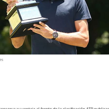
es
onserva su ventaja al frente de la clasificación ATP publicad