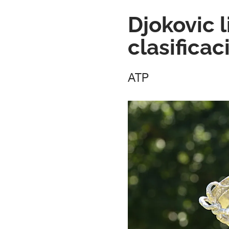
Djokovic 
clasificac
ATP