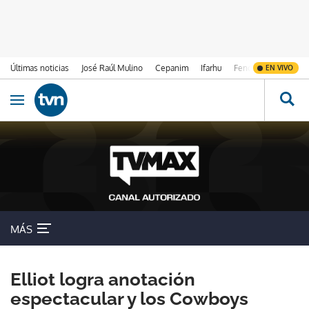
Últimas noticias
José Raúl Mulino
Cepanim
Ifarhu
Fenómeno de El Ni
EN VIVO
Ir al contenido
Obrir navegació
MÁS
Elliot logra anotación
espectacular y los Cowboys