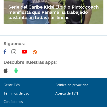
Serie del Caribe Kids| Elpidio Pinto: coach
manifiesta que Panamá ha trabajado
bastante en todas sus líneas
Síguenos:
Gracias por suscribirte a nuestro boletín.
Descubre nuestras apps:
ACEPTAR
Gente TVN
Política de privacidad
Términos de uso
Acerca de TVN
Contáctenos