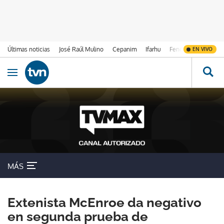
Últimas noticias
José Raúl Mulino
Cepanim
Ifarhu
Fenómeno de El Ni
EN VIVO
Ir al contenido
Obrir navegació
MÁS
Extenista McEnroe da negativo
en segunda prueba de