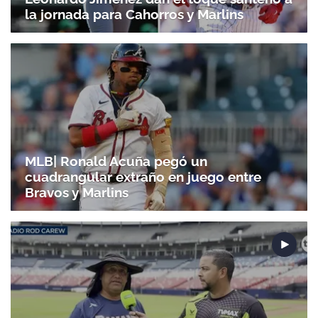
la jornada para Cahorros y Marlins
MLB| Ronald Acuña pegó un
cuadrangular extraño en juego entre
Bravos y Marlins