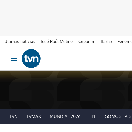
Últimas noticias
José Raúl Mulino
Cepanim
Ifarhu
Fenóme
Ir al contenido
Obrir navegació
TVN
TVMAX
MUNDIAL 2026
LPF
SOMOS LA S