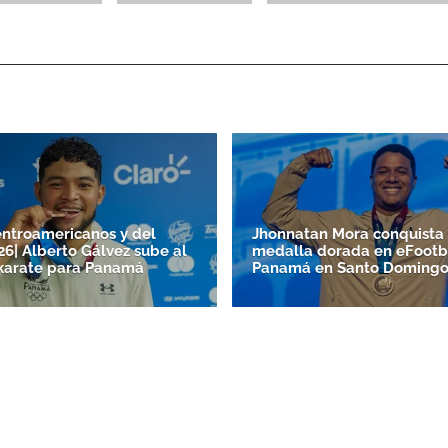
ntroamericanos y del
Jhonnatan Mora conquista 
26| Alberto Gálvez sube al
medalla dorada en eFootb
karate para Panamá
Panamá en Santo Doming­o