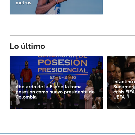
metros
Lo último
Infantino
Abelardo de la Espriella toma
Sudaméri
posesión como nuevo presidente de
crisis FI
Colombia
UEFA