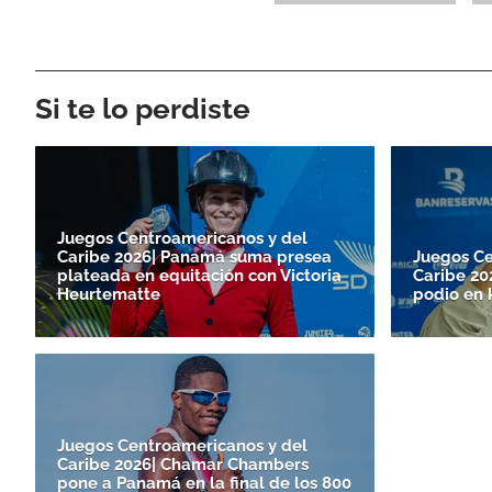
Si te lo perdiste
Juegos Centroamericanos y del
Caribe 2026| Panamá suma presea
Juegos Ce
plateada en equitación con Victoria
Caribe 20
Heurtematte
podio en 
Juegos Centroamericanos y del
Caribe 2026| Chamar Chambers
pone a Panamá en la final de los 800