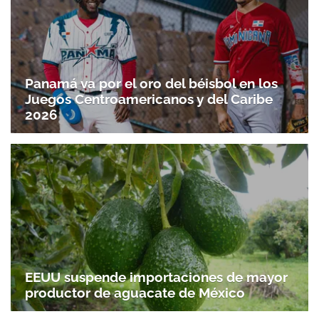
Panamá va por el oro del béisbol en los
Juegos Centroamericanos y del Caribe
2026
EEUU suspende importaciones de mayor
productor de aguacate de México