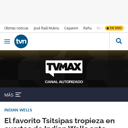
Últimas noticias
José Raúl Mulino
Cepanim
Ifarhu
Fenómeno de El Ni
EN VIVO
Ir al contenido
Obrir navegació
MÁS
INDIAN WELLS
El favorito Tsitsipas tropieza en