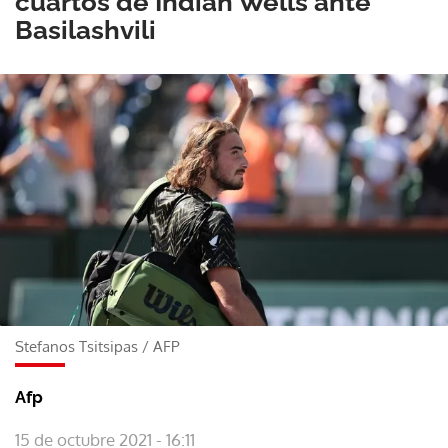
cuartos de Indian Wells ante
Basilashvili
Stefanos Tsitsipas
/
AFP
Afp
15 de octubre 2021 - 16:11