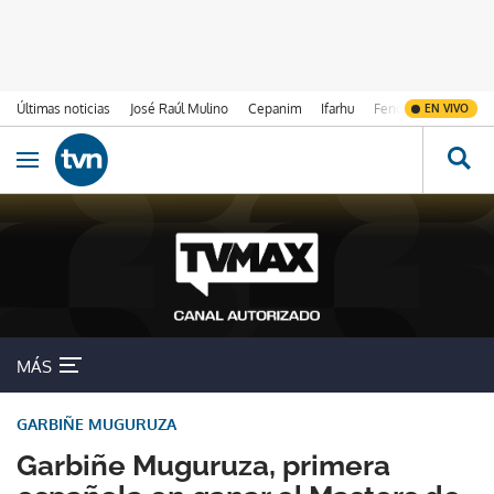
Últimas noticias
José Raúl Mulino
Cepanim
Ifarhu
Fenómeno de El Ni
EN VIVO
Ir al contenido
Obrir navegació
MÁS
GARBIÑE MUGURUZA
Garbiñe Muguruza, primera