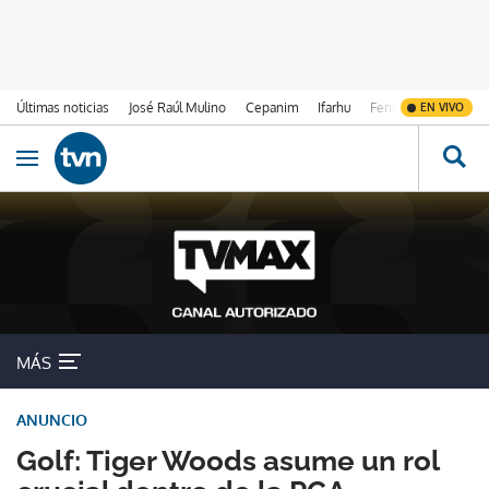
Últimas noticias
José Raúl Mulino
Cepanim
Ifarhu
Fenómeno de El Ni
EN VIVO
Ir al contenido
Obrir navegació
MÁS
ANUNCIO
Golf: Tiger Woods asume un rol