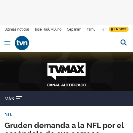
Últimas noticias
José Raúl Mulino
Cepanim
Ifarhu
Fenómeno de El Ni
EN VIVO
Ir al contenido
Obrir navegació
MÁS
NFL
Gruden demanda a la NFL por el