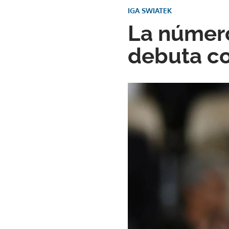
IGA SWIATEK
La número
debuta co