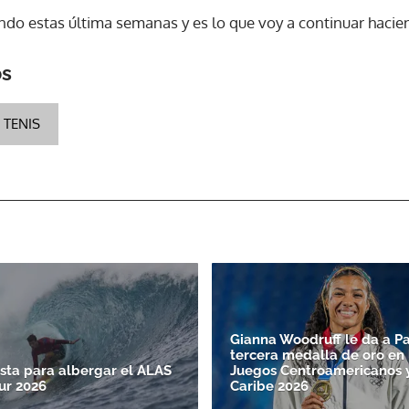
ndo estas última semanas y es lo que voy a continuar hacie
ACEPTAR
os
TENIS
Gianna Woodruff le da a P
tercera medalla de oro en 
sta para albergar el ALAS
Juegos Centroamericanos 
ur 2026
Caribe 2026