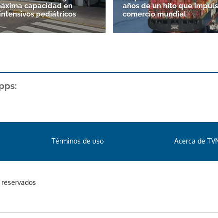
máxima capacidad en
años de un hito que impuls
intensivos pediátricos
comercio mundial
pps:
Términos de uso
Acerca de TV
s reservados