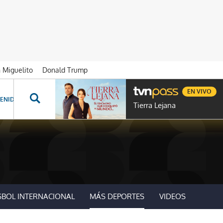
n Miguelito
Donald Trump
EN VIVO
ENIDOS ESPECIALES
NOVELAS
PROGRAMAS
GENTE TVN
PROG
Tierra Lejana
SBOL INTERNACIONAL
MÁS DEPORTES
VIDEOS