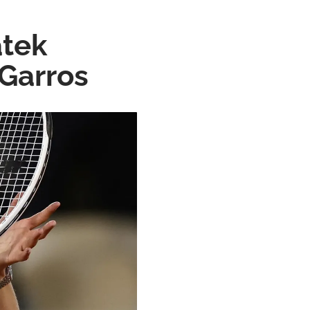
atek
 Garros