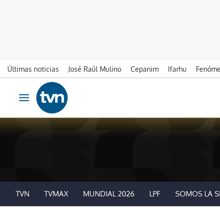
Últimas noticias
José Raúl Mulino
Cepanim
Ifarhu
Fenóme
Ir al contenido
Obrir navegació
TVN
TVMAX
MUNDIAL 2026
LPF
SOMOS LA S