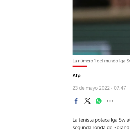
La número 1 del mundo Iga Sw
Afp
23 de mayo 2022 - 07:47
La tenista polaca Iga Swiat
segunda ronda de Roland G