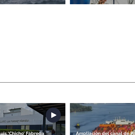
Luis ‘Chicho’ Fábrega
Ampliación del canal de P