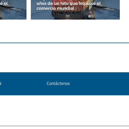
ó el
años de un hito que impulsó el
comercio mundial
N
Contáctenos