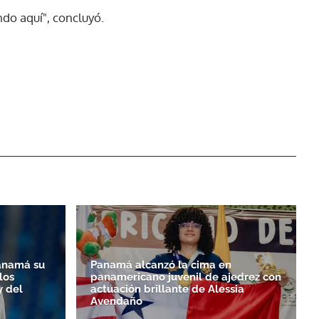
ndo aquí", concluyó.
anamá su
Panamá alcanzó la cima en
los
panamericano juvenil de ajedrez con
y del
actuación brillante de Alessia
Avendaño