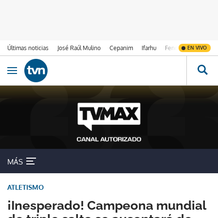
Últimas noticias
José Raúl Mulino
Cepanim
Ifarhu
Fenómeno de El Ni
EN VIVO
Ir al contenido
Obrir navegació
MÁS
ATLETISMO
¡Inesperado! Campeona mundial