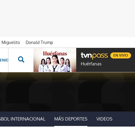
n Miguelito
Donald Trump
EN VIVO
ENIDOS ESPECIALES
NOVELAS
PROGRAMAS
GENTE TVN
PROG
Huérfanas
SBOL INTERNACIONAL
MÁS DEPORTES
VIDEOS