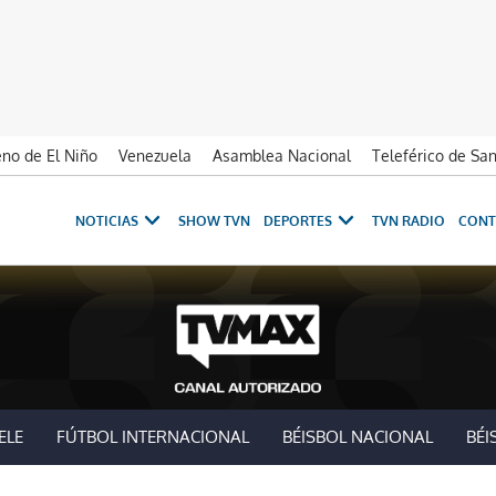
no de El Niño
Venezuela
Asamblea Nacional
Teleférico de Sa
NOTICIAS
SHOW TVN
DEPORTES
TVN RADIO
CONT
ELE
FÚTBOL INTERNACIONAL
BÉISBOL NACIONAL
BÉI