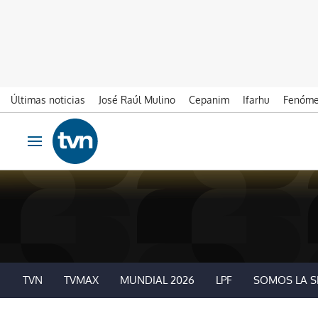
Últimas noticias
José Raúl Mulino
Cepanim
Ifarhu
Fenóme
Ir al contenido
Obrir navegació
TVN
TVMAX
MUNDIAL 2026
LPF
SOMOS LA S