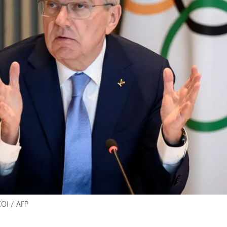
ACEPTAR
COI
/
AFP