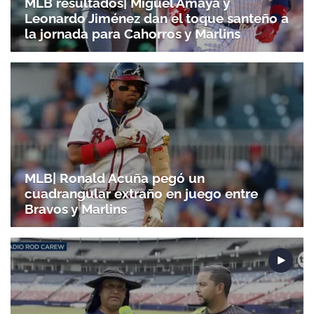
MLB resultados| Miguel Amaya y
Leonardo Jiménez dan el toque santeño a
la jornada para Cahorros y Marlins
MLB| Ronald Acuña pegó un
cuadrangular extraño en juego entre
Bravos y Marlins