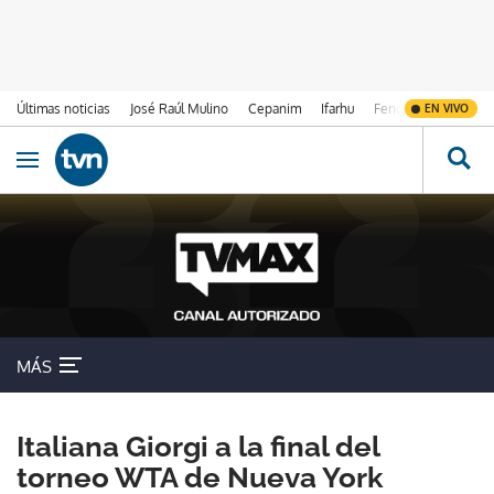
Últimas noticias
José Raúl Mulino
Cepanim
Ifarhu
Fenómeno de El Ni
EN VIVO
Ir al contenido
Obrir navegació
MÁS
Italiana Giorgi a la final del
torneo WTA de Nueva York