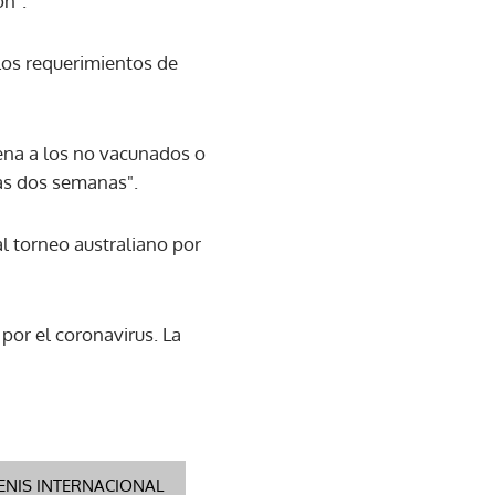
ón".
 los requerimientos de
ena a los no vacunados o
ras dos semanas".
al torneo australiano por
 por el coronavirus. La
ENIS INTERNACIONAL