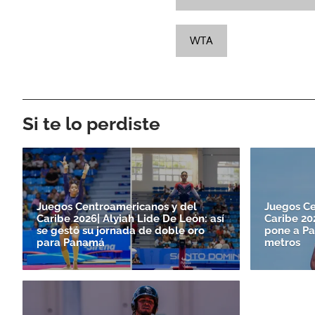
WTA
Si te lo perdiste
Juegos Centroamericanos y del
Juegos Ce
Caribe 2026| Alyiah Lide De León: así
Caribe 2
se gestó su jornada de doble oro
pone a Pa
para Panamá
metros