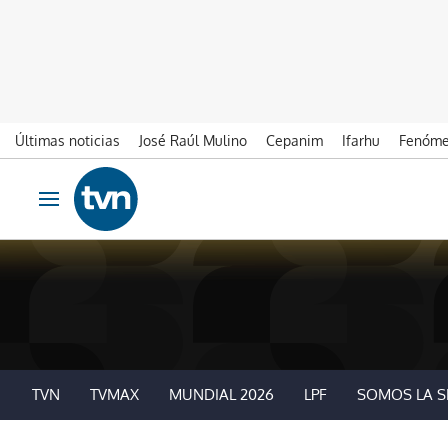
Últimas noticias
José Raúl Mulino
Cepanim
Ifarhu
Fenóme
Ir al contenido
Obrir navegació
TVN
TVMAX
MUNDIAL 2026
LPF
SOMOS LA S