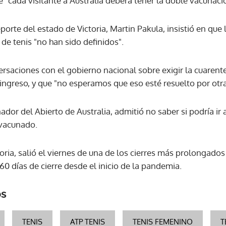
 "cada visitante a Australia deberá tener la doble vacunaci
eporte del estado de Victoria, Martin Pakula, insistió en que
de tenis "no han sido definidos".
rsaciones con el gobierno nacional sobre exigir la cuarent
u ingreso, y que "no esperamos que eso esté resuelto por ot
dor del Abierto de Australia, admitió no saber si podría ir 
 vacunado.
oria, salió el viernes de una de los cierres más prolongados
0 días de cierre desde el inicio de la pandemia.
os
TENIS
ATP TENIS
TENIS FEMENINO
T