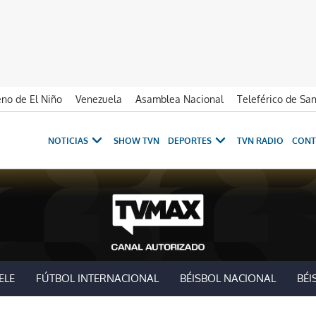
no de El Niño
Venezuela
Asamblea Nacional
Teleférico de Sa
NOTICIAS
SHOW TVN
DEPORTES
TVN RADIO
CONT
ELE
FÚTBOL INTERNACIONAL
BÉISBOL NACIONAL
BÉI