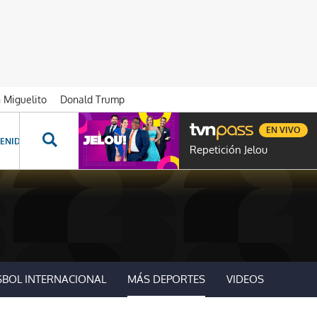
n Miguelito
Donald Trump
EN VIVO
ENIDOS ESPECIALES
NOVELAS
PROGRAMAS
GENTE TVN
PROG
Repetición Jelou
SBOL INTERNACIONAL
MÁS DEPORTES
VIDEOS