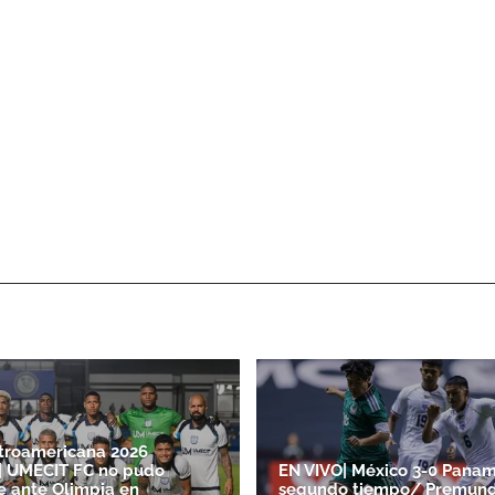
troamericana 2026
| UMECIT FC no pudo
EN VIVO| México 3-0 Panam
e ante Olimpia en
segundo tiempo/ Premund