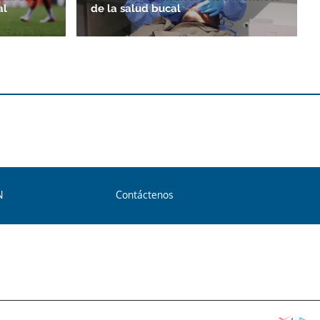
al
de la salud bucal
N
Contáctenos