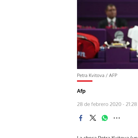
Petra Kvitova
/
AFP
Afp
28 de febrero 2020 - 21:28
La checa Petra Kvitova (u