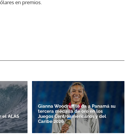
dólares en premios.
Gianna Woodruff le da a Panamá su
tercera medalla de oro en los
r el ALAS
Juegos Centroamericanos y del
Caribe 2026