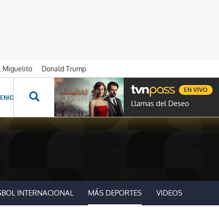
n Miguelito
Donald Trump
EN VIVO
ENIDOS ESPECIALES
NOVELAS
PROGRAMAS
GENTE TVN
PROG
Llamas del Deseo
SBOL INTERNACIONAL
MÁS DEPORTES
VIDEOS