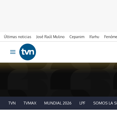
Últimas noticias
José Raúl Mulino
Cepanim
Ifarhu
Fenóme
Ir al contenido
Obrir navegació
TVN
TVMAX
MUNDIAL 2026
LPF
SOMOS LA S