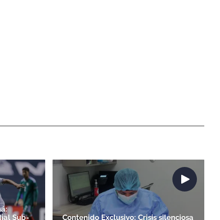
á:
ial Sub-
Contenido Exclusivo: Crisis silenciosa