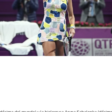
ndécima del mundo) y la bielorrusa Aryna Sabalenka (décimo