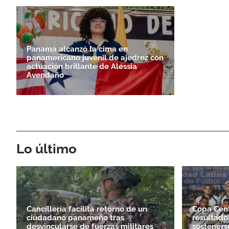
Panamá alcanzó la cima en
panamericano juvenil de ajedrez con
actuación brillante de Alessia
Avendaño
Lo último
Cancillería facilita retorno de un
Copa Cen
ciudadano panameño tras
resultado
desvincularse de fuerzas militares
sosteners