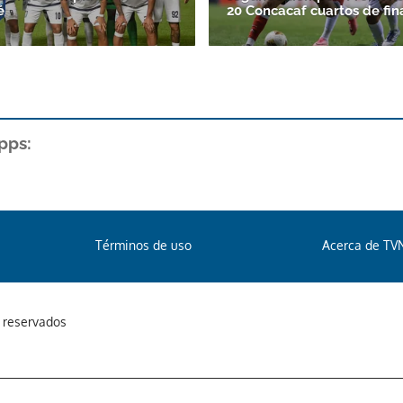
é
20 Concacaf cuartos de fin
pps:
Términos de uso
Acerca de TV
s reservados