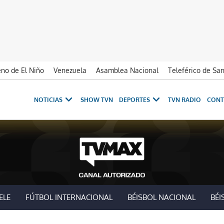
no de El Niño
Venezuela
Asamblea Nacional
Teleférico de Sa
NOTICIAS
SHOW TVN
DEPORTES
TVN RADIO
CONT
ELE
FÚTBOL INTERNACIONAL
BÉISBOL NACIONAL
BÉI