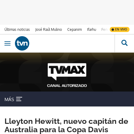
Últimas noticias
José Raúl Mulino
Cepanim
Ifarhu
Fenómeno de El Ni
EN VIVO
Ir al contenido
Obrir navegació
MÁS
Lleyton Hewitt, nuevo capitán de
Australia para la Copa Davis