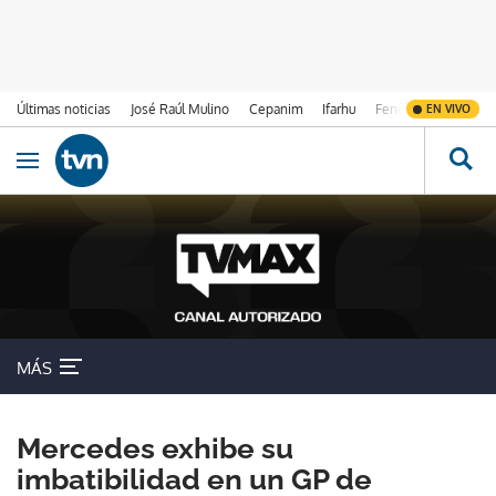
Últimas noticias
José Raúl Mulino
Cepanim
Ifarhu
Fenómeno de El Ni
EN VIVO
Ir al contenido
Obrir navegació
MÁS
Mercedes exhibe su
imbatibilidad en un GP de