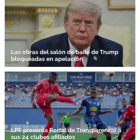
Las obras del salón de baile de Trump
bloqueadas en apelación
Gracias por suscribirte a nuestro boletín.
ACEPTAR
LPF presenta Portal de Transparencia a
sus 24 clubes afiliados