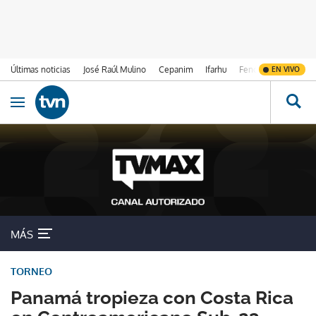
Últimas noticias
José Raúl Mulino
Cepanim
Ifarhu
Fenómeno de El Ni
EN VIVO
Ir al contenido
Obrir navegació
MÁS
TORNEO
Panamá tropieza con Costa Rica