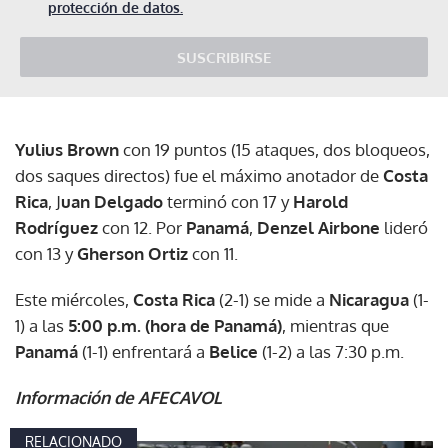
protección de datos.
SUSCRIBIRSE
Yulius Brown
con 19 puntos (15 ataques, dos bloqueos,
dos saques directos) fue el máximo anotador de
Costa
Rica
, J
uan Delgado
terminó con 17 y
Harold
Rodríguez
con 12. Por
Panamá
,
Denzel Airbone
lideró
con 13 y
Gherson Ortiz
con 11.
Este miércoles,
Costa Rica
(2-1) se mide a
Nicaragua
(1-
1) a las
5:00 p.m. (hora de Panamá)
, mientras que
Panamá
(1-1) enfrentará a
Belice
(1-2) a las 7:30 p.m.
Información de AFECAVOL
RELACIONADO