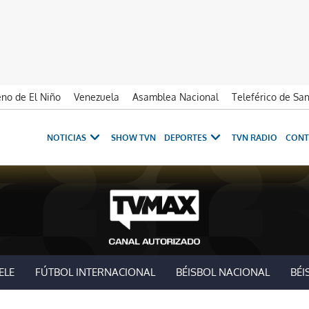
no de El Niño
Venezuela
Asamblea Nacional
Teleférico de Sa
NOTICIAS
SHOW TVN
DEPORTES
TVN RADIO
CONT
ELE
FÚTBOL INTERNACIONAL
BÉISBOL NACIONAL
BÉI