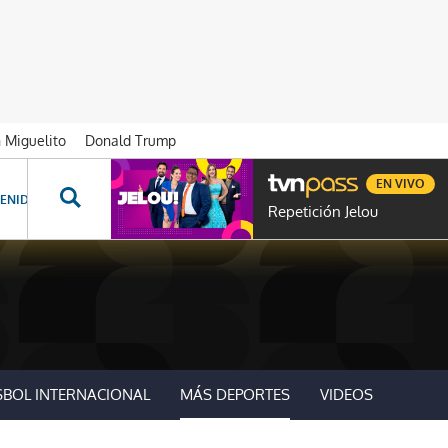
n Miguelito
Donald Trump
EN VIVO
ENIDOS ESPECIALES
NOVELAS
PROGRAMAS
GENTE TVN
PROG
Repetición Jelou
SBOL INTERNACIONAL
MÁS DEPORTES
VIDEOS