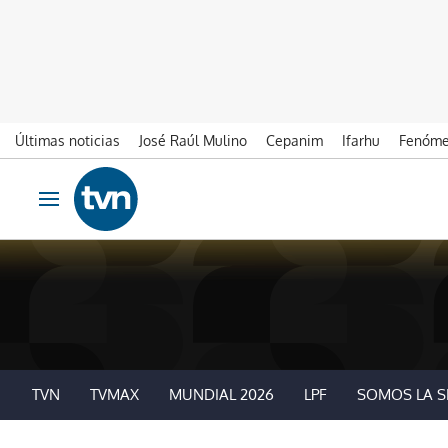
Últimas noticias
José Raúl Mulino
Cepanim
Ifarhu
Fenóme
Ir al contenido
Obrir navegació
TVN
TVMAX
MUNDIAL 2026
LPF
SOMOS LA S