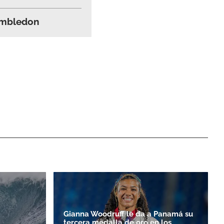
Wimbledon
Gianna Woodruff le da a Panamá su
tercera medalla de oro en los