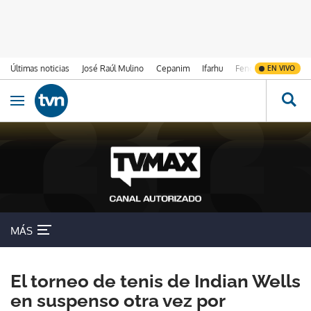
Últimas noticias
José Raúl Mulino
Cepanim
Ifarhu
Fenómeno de El Ni
EN VIVO
Ir al contenido
Obrir navegació
MÁS
El torneo de tenis de Indian Wells
en suspenso otra vez por