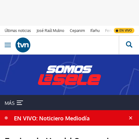
Últimas noticias
José Raúl Mulino
Cepanim
Ifarhu
Fenómeno de El Ni
EN VIVO
Ir al contenido
Obrir navegació
MÁS
EN VIVO: Noticiero Mediodía