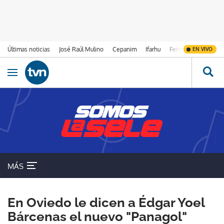
Últimas noticias
José Raúl Mulino
Cepanim
Ifarhu
Fenómeno de El Ni
EN VIVO
Ir al contenido
Obrir navegació
MÁS
En Oviedo le dicen a Édgar Yoel
Bárcenas el nuevo "Panagol"