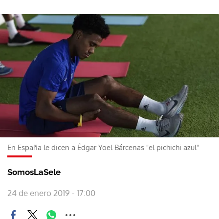
En España le dicen a Édgar Yoel Bárcenas "el pichichi azul"
SomosLaSele
24 de enero 2019 - 17:00