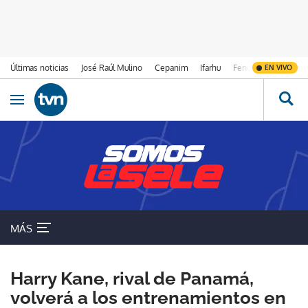
Últimas noticias
José Raúl Mulino
Cepanim
Ifarhu
Fenómeno de El Ni
EN VIVO
Ir al contenido
Obrir navegació
MÁS
Harry Kane, rival de Panamá,
volverá a los entrenamientos en