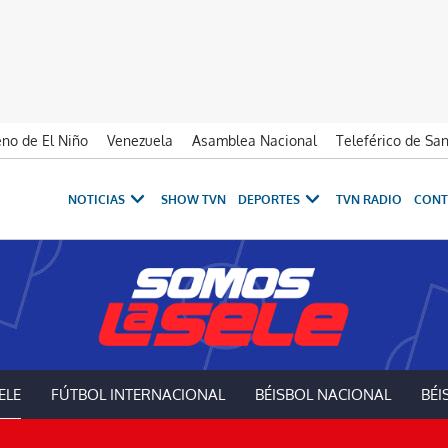
no de El Niño
Venezuela
Asamblea Nacional
Teleférico de Sa
NOTICIAS
SHOW TVN
DEPORTES
TVN RADIO
CONT
ELE
FÚTBOL INTERNACIONAL
BÉISBOL NACIONAL
BÉI