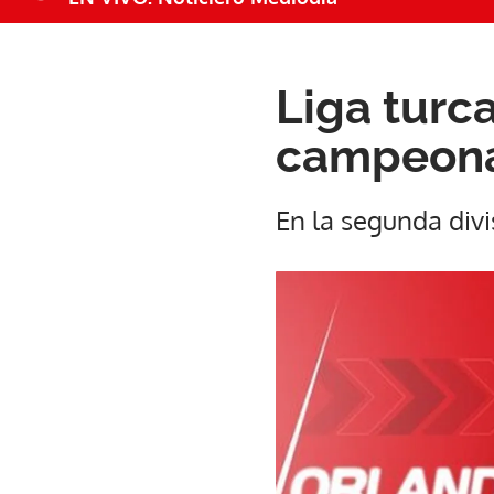
Liga turc
campeona
En la segunda div