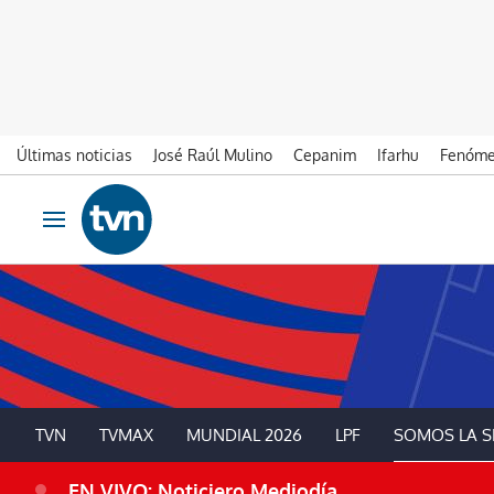
Últimas noticias
José Raúl Mulino
Cepanim
Ifarhu
Fenóme
Ir al contenido
Obrir navegació
TVN
TVMAX
MUNDIAL 2026
LPF
SOMOS LA S
EN VIVO: Noticiero Mediodía