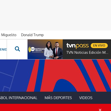
n Miguelito
Donald Trump
EN VIVO
ENIDOS ESPECIALES
NOVELAS
PROGRAMAS
GENTE TVN
PROG
TVN Noticias Edición Mediodía
SBOL INTERNACIONAL
MÁS DEPORTES
VIDEOS