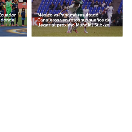
Ecuador
México vs Panamá resultado:
a donde
Canaleros ven rotos sus sueños de
llegar al próximo Mundial Sub-20