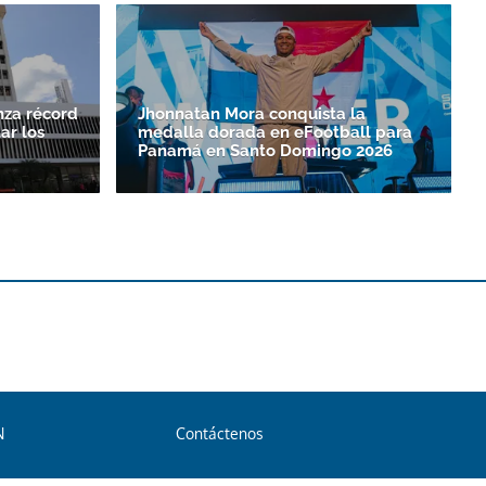
nza récord
Jhonnatan Mora conquista la
ar los
medalla dorada en eFootball para
Panamá en Santo Doming­o 2026
N
Contáctenos