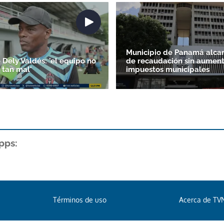
Municipio de Panamá alca
o Dely Valdés: 'el equipo no
de recaudación sin aument
 tan mal'
impuestos municipales
pps:
Términos de uso
Acerca de TV