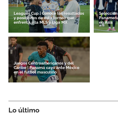
Leagues Cup | Conoce los resultados
Selección
y posiciones de esta torneo que
Panameña 
enfrenta a la MLS y Liga MX
en Asia
Juegos Centroamericanos y del
Caribe | Panamá cayó ante México
en el fútbol masculino
Lo último