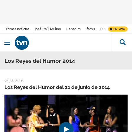
Últimas noticias
José Raúl Mulino
Cepanim
Ifarhu
Fenómeno de El Ni
EN VIVO
Ir al contenido
Obrir navegació
Los Reyes del Humor 2014
02 JUL 2019
Los Reyes del Humor del 21 de junio de 2014