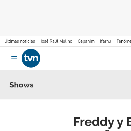
Últimas noticias
José Raúl Mulino
Cepanim
Ifarhu
Fenóme
Ir al contenido
Obrir navegació
Shows
Freddy y 