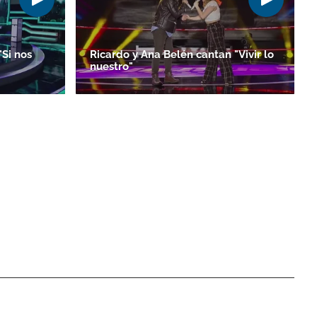
"Si nos
Ricardo y Ana Belén cantan "Vivir lo
nuestro"