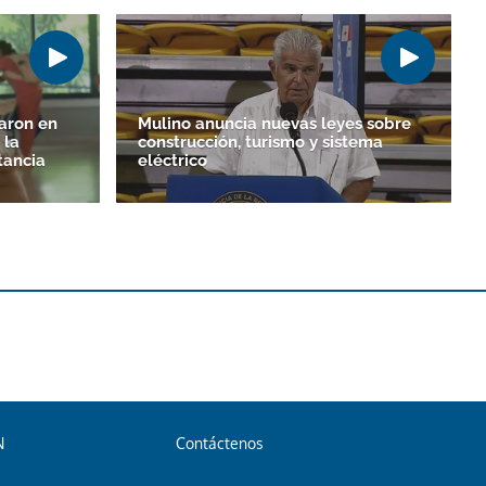
aron en
Mulino anuncia nuevas leyes sobre
 la
construcción, turismo y sistema
tancia
eléctrico
N
Contáctenos