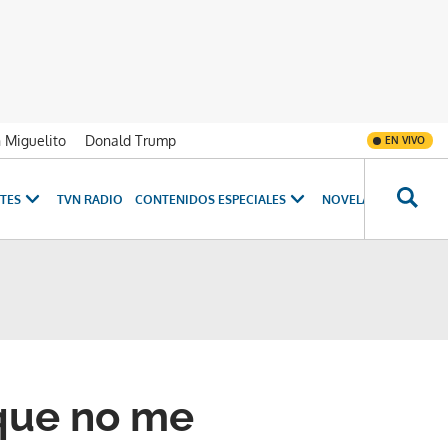
n Miguelito
Donald Trump
EN VIVO
TES
TVN RADIO
CONTENIDOS ESPECIALES
NOVELAS
PROGRAM
 que no me