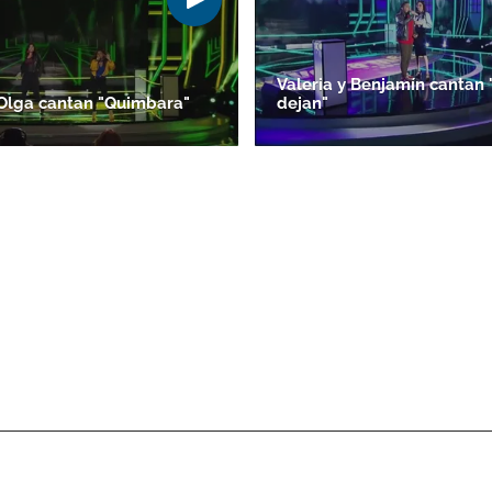
Valeria y Benjamín cantan 
 Olga cantan "Quimbara"
dejan"