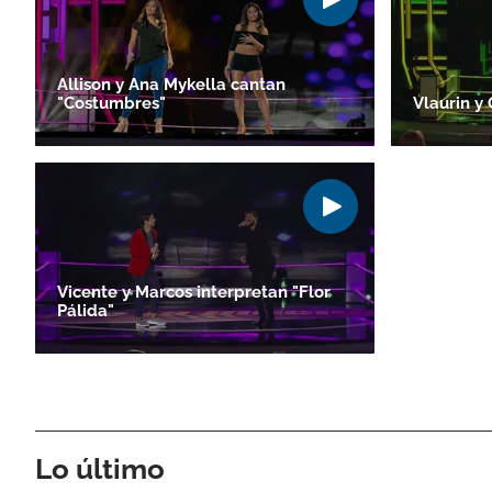
Allison y Ana Mykella cantan
"Costumbres"
Vlaurin y
Vicente y Marcos interpretan "Flor
Pálida"
Lo último