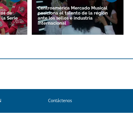
Centroamérica Mercado Musical
tos de
posiciona el talento de la región
la Serie
ante los sellos e industria
internacional
N
Contáctenos