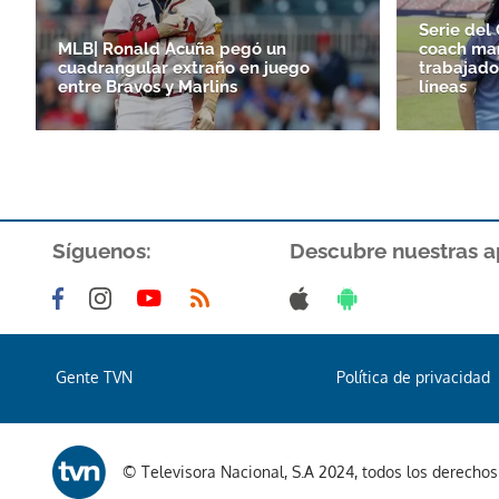
Serie del 
MLB| Ronald Acuña pegó un
coach man
cuadrangular extraño en juego
trabajado
entre Bravos y Marlins
líneas
Síguenos:
Descubre nuestras a
Gente TVN
Política de privacidad
© Televisora Nacional, S.A 2024, todos los derecho