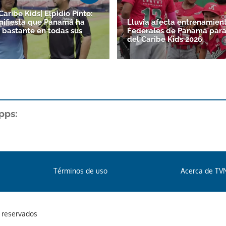
Caribe Kids| Elpidio Pinto:
ifiesta que Panamá ha
Lluvia afecta entrenamien
 bastante en todas sus
Federales de Panamá para 
del Caribe Kids 2026
pps:
Términos de uso
Acerca de TV
s reservados