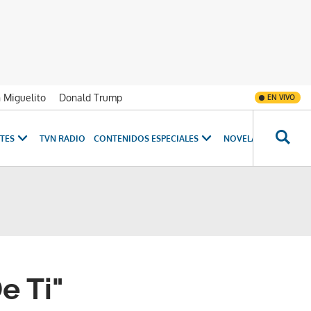
n Miguelito
Donald Trump
EN VIVO
TES
TVN RADIO
CONTENIDOS ESPECIALES
NOVELAS
PROGRAM
e Ti"