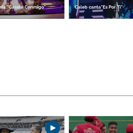
nta "Cásate Conmigo"
Caleb canta"Es Por Ti"