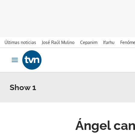
Últimas noticias
José Raúl Mulino
Cepanim
Ifarhu
Fenóme
Ir al contenido
Obrir navegació
Show 1
Ángel can