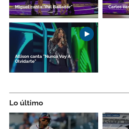
Miguel canta "Pal Bailador"
Carlos ca
Allison canta "Nunca Voy A
Olvidarte"
Lo último