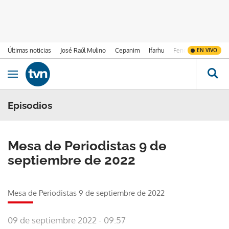
Últimas noticias
José Raúl Mulino
Cepanim
Ifarhu
Fenómeno de El Ni
EN VIVO
Ir al contenido
Obrir navegació
Episodios
Mesa de Periodistas 9 de
septiembre de 2022
Mesa de Periodistas 9 de septiembre de 2022
09 de septiembre 2022 - 09:57