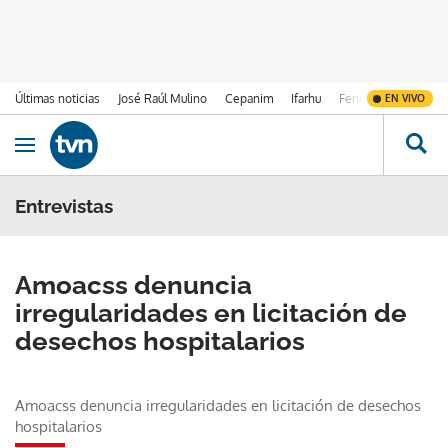
Últimas noticias
José Raúl Mulino
Cepanim
Ifarhu
Fenómeno de El Ni
EN VIVO
Ir al contenido
Obrir navegació
Entrevistas
Amoacss denuncia
irregularidades en licitación de
desechos hospitalarios
Amoacss denuncia irregularidades en licitación de desechos
hospitalarios