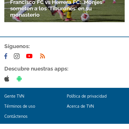
Francisco FC vs Herrera FC: 'Monjes'
someten a los 'Tiburones' en su
monasterio
Síguenos:
Descubre nuestras apps:
Gente TVN
Política de privacidad
Términos de uso
Acerca de TVN
Contáctenos