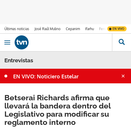
Últimas noticias
José Raúl Mulino
Cepanim
Ifarhu
Fenómeno de El Ni
EN VIVO
Ir al contenido
Obrir navegació
Entrevistas
EN VIVO: Noticiero Estelar
Betserai Richards afirma que
llevará la bandera dentro del
Legislativo para modificar su
reglamento interno