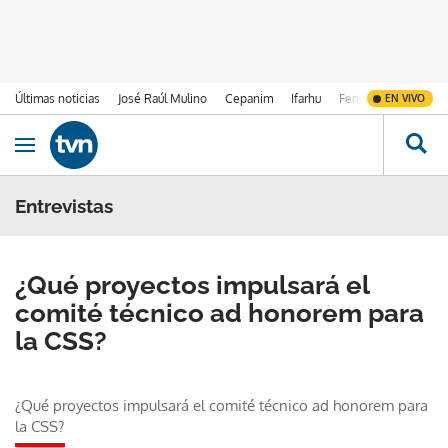
Últimas noticias
José Raúl Mulino
Cepanim
Ifarhu
Fenómeno de El Ni
EN VIVO
Ir al contenido
Obrir navegació
Entrevistas
¿Qué proyectos impulsará el
comité técnico ad honorem para
la CSS?
¿Qué proyectos impulsará el comité técnico ad honorem para
la CSS?