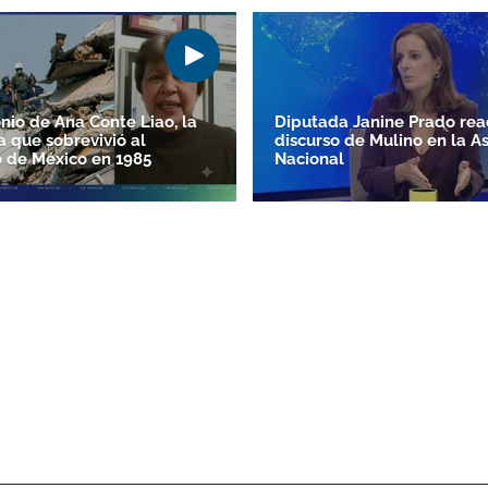
onio de Ana Conte Liao, la
Diputada Janine Prado rea
que sobrevivió al
discurso de Mulino en la 
 de México en 1985
Nacional