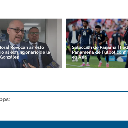
ora| Revocan arresto
Selección de Panamá | Fed
io al exfuncionario de la
Panameña de Fútbol confi
 González
en Asia
pps: