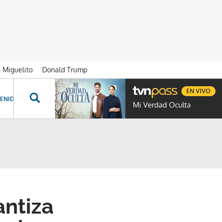
n Miguelito
Donald Trump
EN VIVO
ENIDOS ESPECIALES
NOVELAS
PROGRAMAS
GENTE TVN
PROG
Mi Verdad Oculta
antiza