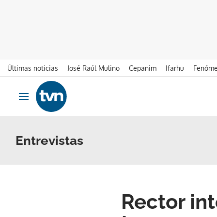
Últimas noticias
José Raúl Mulino
Cepanim
Ifarhu
Fenóme
Ir al contenido
Obrir navegació
Entrevistas
Rector in