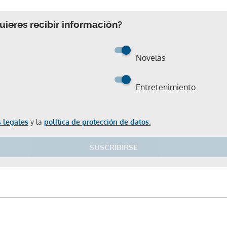
ieres recibir información?
Novelas
Entretenimiento
 legales
y la
política de protección de datos.
SUSCRIBIRSE
Gracias por suscribirte a nuestro boletín.
ACEPTAR