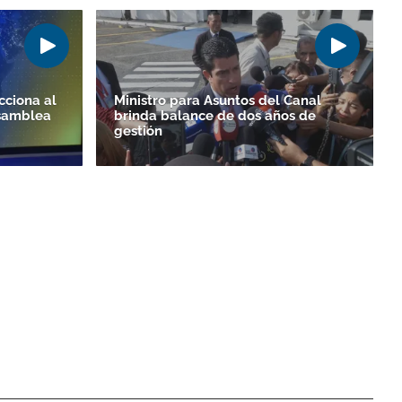
cciona al
Ministro para Asuntos del Canal
Asamblea
brinda balance de dos años de
gestión