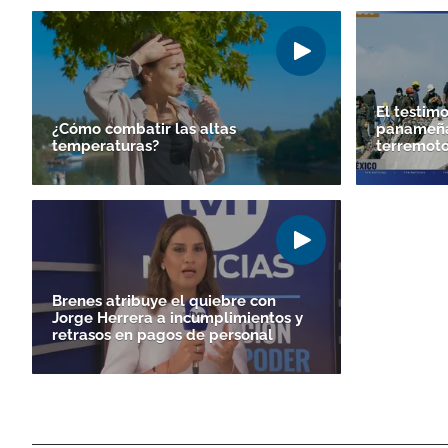
El testim
¿Cómo combatir las altas
panameña 
temperaturas?
terremoto
Brenes atribuye el quiebre con
Jorge Herrera a incumplimientos y
retrasos en pagos de personal