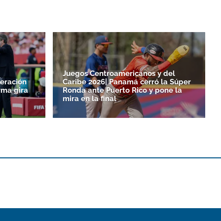
Juegos Centroamericanos y del
eración
Caribe 2026| Panamá cerró la Súper
rma gira
Ronda ante Puerto Rico y pone la
mira en la final