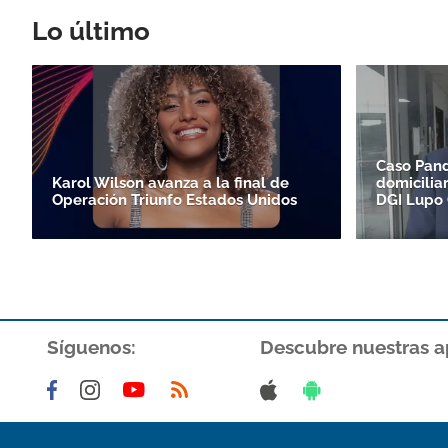
Lo último
Caso Pand
Karol Wilson avanza a la final de
domiciliar
Operación Triunfo Estados Unidos
DGI Lupo
Síguenos:
Descubre nuestras a