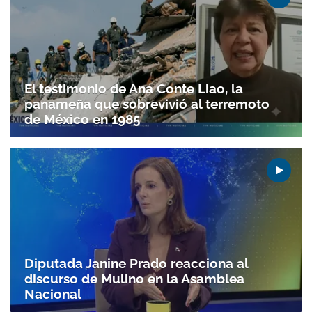
El testimonio de Ana Conte Liao, la
panameña que sobrevivió al terremoto
de México en 1985
Gracias por suscribirte a nuestro boletín.
Diputada Janine Prado reacciona al
discurso de Mulino en la Asamblea
ACEPTAR
Nacional