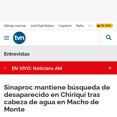
Últimas noticias
José Raúl Mulino
Cepanim
Ifarhu
Fenómeno de El Ni
EN VIVO
Ir al contenido
Obrir navegació
Entrevistas
EN VIVO: Noticiero AM
Sinaproc mantiene búsqueda de
desaparecido en Chiriquí tras
cabeza de agua en Macho de
Monte