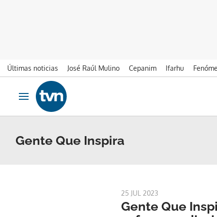
Últimas noticias
José Raúl Mulino
Cepanim
Ifarhu
Fenóme
Ir al contenido
Obrir navegació
Gente Que Inspira
25 JUL 2023
Gente Que Inspi