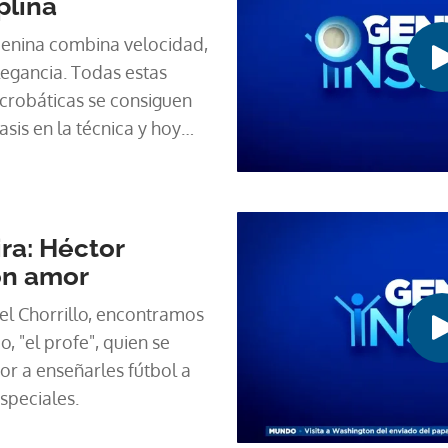
plina
emenina combina velocidad,
legancia. Todas estas
 acrobáticas se consiguen
asis en la técnica y hoy
sta panameña que está
uestro segmento Gente Que
ra: Héctor
on amor
 el Chorrillo, encontramos
, "el profe", quien se
r a enseñarles fútbol a
speciales.