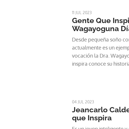
11 JUL 2023
Gente Que Inspi
Wagayoguna Dí
Desde pequeña soño con
actualmente es un ejemp
vocación la Dra. Wagayo
inspira conoce su histori
04 JUL 2023
Jeancarlo Cald
que Inspira
Es un joven inteligente y