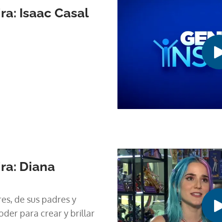
ra: Isaac Casal
ra: Diana
es, de sus padres y
oder para crear y brillar