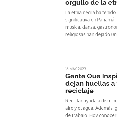
orgullo de la et
La etnia negra ha tenido
significativa en Panamá. 
música, danza, gastronom
religiosas han dejado u
sociedad panameña. Y 
aportes de una mujer de
en nuestro segmento Gen
16 MAY 2023
Gente Que Inspi
dejan huellas a 
reciclaje
Reciclar ayuda a disminu
aire y el agua. Además,
de trabajo. Hoy conoce