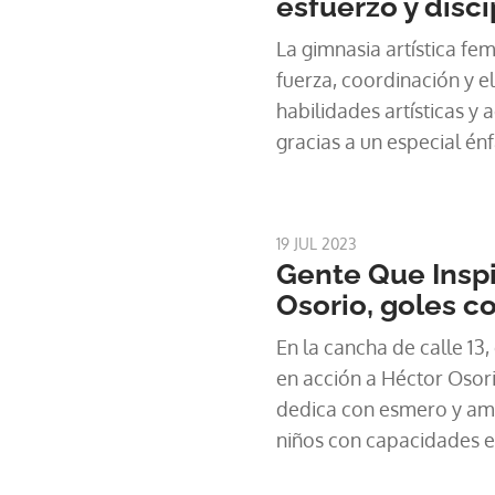
esfuerzo y disci
La gimnasia artística f
fuerza, coordinación y e
habilidades artísticas y
gracias a un especial énf
conoceremos una gimna
haciendo historia. En n
Inspira.
19 JUL 2023
Gente Que Inspi
Osorio, goles c
En la cancha de calle 13,
en acción a Héctor Osorio
dedica con esmero y amo
niños con capacidades e