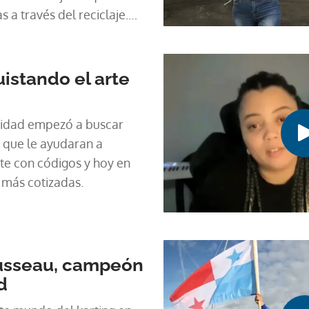
s a través del reciclaje.
 en nuestro segmento
uistando el arte
ividad empezó a buscar
 que le ayudaran a
e con códigos y hoy en
s más cotizadas.
usseau, campeón
d