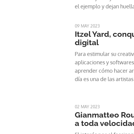
el ejemplo y dejan huella
Conozcamos su historia
Gente Que Inspira.
09 MAY 2023
Itzel Yard, conq
digital
Para estimular su creat
aplicaciones y softwares
aprender cómo hacer art
día es una de las artista
02 MAY 2023
Gianmatteo Ro
a toda velocida