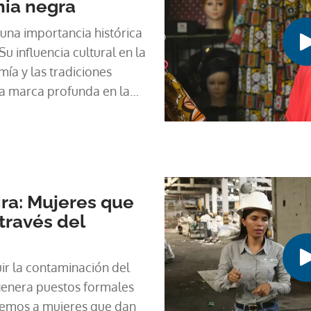
nia negra
 una importancia histórica
Su influencia cultural en la
ía y las tradiciones
na marca profunda en la
hoy conoceremos los
stacada en la educación,
te Que Inspira.
ra: Mujeres que
través del
ir la contaminación del
 genera puestos formales
remos a mujeres que dan