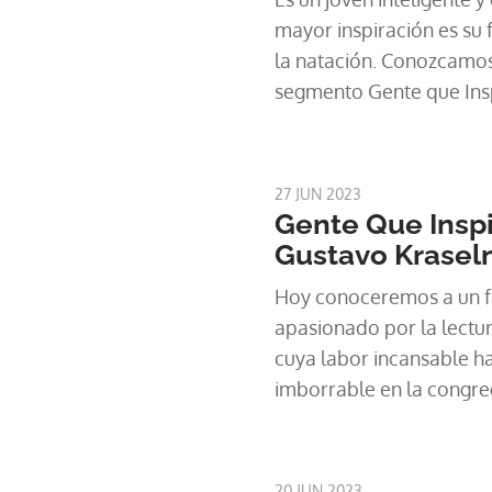
mayor inspiración es su f
la natación. Conozcamos 
segmento Gente que Insp
27 JUN 2023
Gente Que Inspi
Gustavo Krasel
Hoy conoceremos a un fa
apasionado por la lectur
cuya labor incansable h
imborrable en la congreg
y en la comunidad en gen
del rabino Gustavo Kras
Gente Que Inspira.
20 JUN 2023