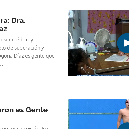
ra: Dra.
az
 ser médico y
lo de superación y
guna Díaz es gente que
a.
erón es Gente
 con mucha visión. Su