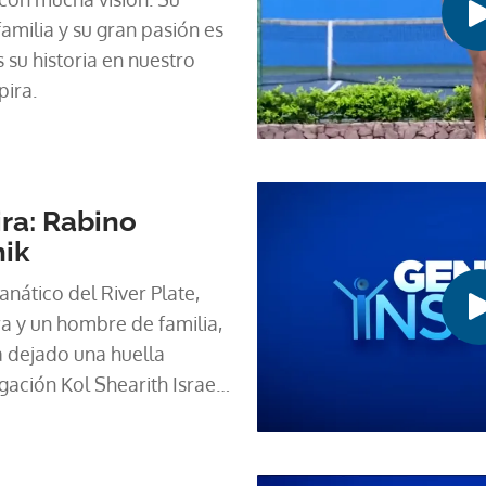
amilia y su gran pasión es
su historia en nuestro
ira.
ra: Rabino
nik
nático del River Plate,
a y un hombre de familia,
a dejado una huella
ación Kol Shearith Israel
eral. Veamos la historia
elnik en nuestro segmento