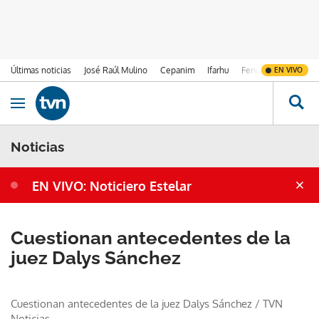
Últimas noticias
José Raúl Mulino
Cepanim
Ifarhu
Fenómeno de El Ni
EN VIVO
Ir al contenido
Obrir navegació
Noticias
EN VIVO: Noticiero Estelar
Cuestionan antecedentes de la
juez Dalys Sánchez
Cuestionan antecedentes de la juez Dalys Sánchez
/
TVN
Noticias