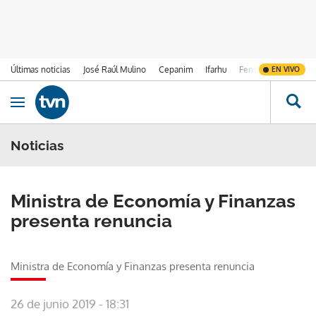
Últimas noticias
José Raúl Mulino
Cepanim
Ifarhu
Fenómeno de El Ni
EN VIVO
Ir al contenido
Obrir navegació
Noticias
Ministra de Economía y Finanzas
presenta renuncia
Ministra de Economía y Finanzas presenta renuncia
26 de junio 2019 - 18:31