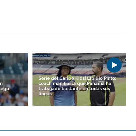
Serie del Caribe Kids| Elpidio Pinto:
un
coach manifiesta que Panamá ha
uego
trabajado bastante en todas sus
líneas