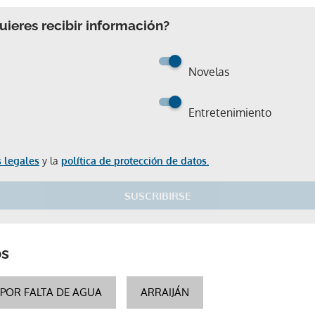
ieres recibir información?
Novelas
Entretenimiento
 legales
y la
política de protección de datos.
SUSCRIBIRSE
Gracias por suscribirte a nuestro boletín.
os
POR FALTA DE AGUA
ARRAIJÁN
ACEPTAR