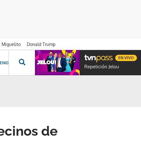
n Miguelito
Donald Trump
EN VIVO
ENIDOS ESPECIALES
NOVELAS
PROGRAMAS
GENTE TVN
PROG
Repetición Jelou
ecinos de