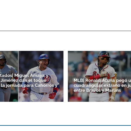
tados| Miguel Amaya y
Jiménez dan el toque
MLB| Ronald Acuña pegó 
 la jornada para Cahorros y
cuadrangular extraño en j
entre Bravos y Marlins