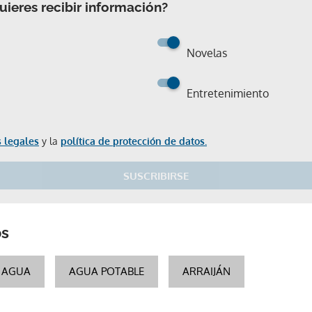
ieres recibir información?
Novelas
Entretenimiento
 legales
y la
política de protección de datos.
SUSCRIBIRSE
os
Gracias por suscribirte a nuestro boletín.
E AGUA
AGUA POTABLE
ARRAIJÁN
ACEPTAR