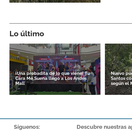
Lo último
¡Una probadita de lo que viene! Tu
Nuevo pue
Cara Me Suena llegó a Los Andes
Santos co
Mall
según el
Síguenos:
Descubre nuestras a