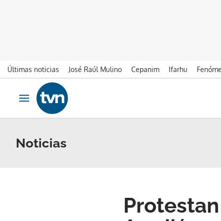
Últimas noticias
José Raúl Mulino
Cepanim
Ifarhu
Fenóme
Ir al contenido
Obrir navegació
Noticias
Protestan