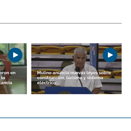
aron en
Mulino anuncia nuevas leyes sobre
 la
construcción, turismo y sistema
tancia
eléctrico