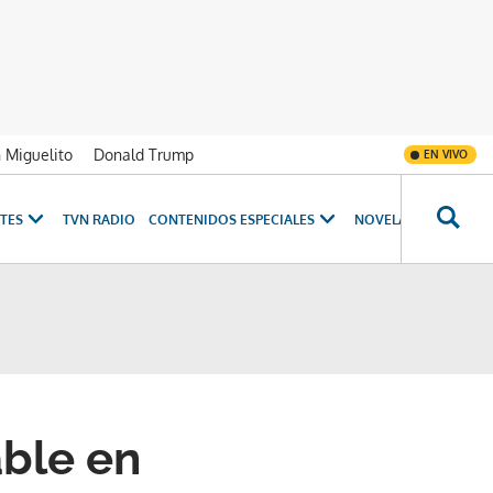
n Miguelito
Donald Trump
EN VIVO
TES
TVN RADIO
CONTENIDOS ESPECIALES
NOVELAS
PROGRAM
able en