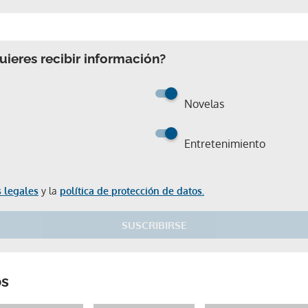
ieres recibir información?
Novelas
Entretenimiento
 legales
y la
política de protección de datos.
SUSCRIBIRSE
Gracias por suscribirte a nuestro boletín.
os
ACEPTAR