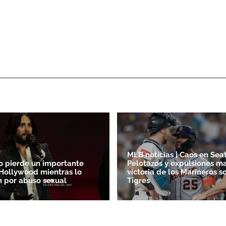
MLB noticias | Caos en Seat
o pierde un importante
Pelotazos y expulsiones m
Hollywood mientras lo
victoria de los Marineros s
 por abuso sexual
Tigres