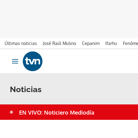
Últimas noticias
José Raúl Mulino
Cepanim
Ifarhu
Fenóme
Ir al contenido
Obrir navegació
Noticias
EN VIVO: Noticiero Mediodía