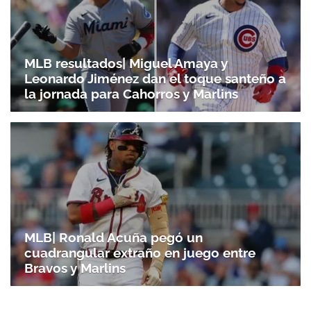
MLB resultados| Miguel Amaya y
Leonardo Jiménez dan el toque santeño a
la jornada para Cahorros y Marlins
MLB| Ronald Acuña pegó un
cuadrangular extraño en juego entre
Bravos y Marlins