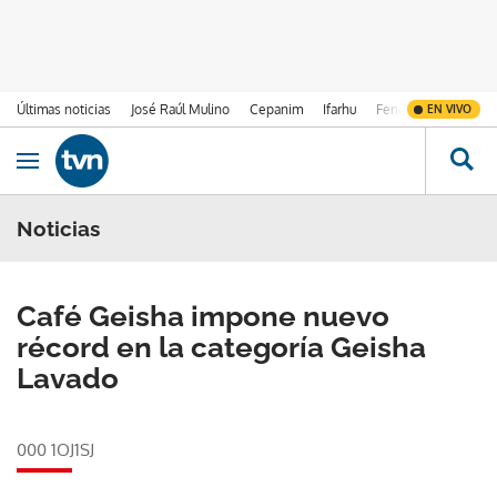
Últimas noticias
José Raúl Mulino
Cepanim
Ifarhu
Fenómeno de El Ni
EN VIVO
Ir al contenido
Obrir navegació
Noticias
Café Geisha impone nuevo
récord en la categoría Geisha
Lavado
000 1OJ1SJ