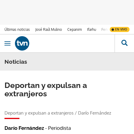
Últimas noticias
José Raúl Mulino
Cepanim
Ifarhu
Fenómeno de El Ni
EN VIVO
Ir al contenido
Obrir navegació
Noticias
Deportan y expulsan a
extranjeros
Deportan y expulsan a extranjeros
/
Darío Fernández
- Periodista
Darío Fernández