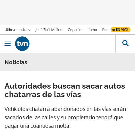
Últimas noticias
José Raúl Mulino
Cepanim
Ifarhu
Fenómeno de El Ni
EN VIVO
Ir al contenido
Obrir navegació
Noticias
Autoridades buscan sacar autos
chatarras de las vías
Vehículos chatarra abandonados en las vías serán
sacados de las calles y su propietario tendrá que
pagar una cuantiosa multa.