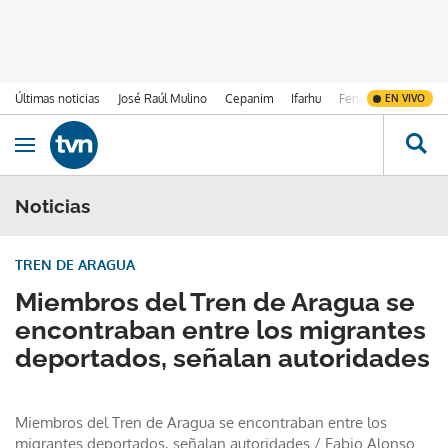
Últimas noticias
José Raúl Mulino
Cepanim
Ifarhu
Fenómeno de El Ni
EN VIVO
Ir al contenido
Obrir navegació
Noticias
TREN DE ARAGUA
Miembros del Tren de Aragua se
encontraban entre los migrantes
deportados, señalan autoridades
Miembros del Tren de Aragua se encontraban entre los
migrantes deportados, señalan autoridades
/
Fabio Alonso