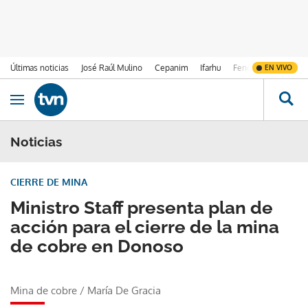
Últimas noticias
José Raúl Mulino
Cepanim
Ifarhu
Fenómeno de El Ni
EN VIVO
Ir al contenido
Obrir navegació
Noticias
CIERRE DE MINA
Ministro Staff presenta plan de
acción para el cierre de la mina
de cobre en Donoso
Mina de cobre
/
María De Gracia