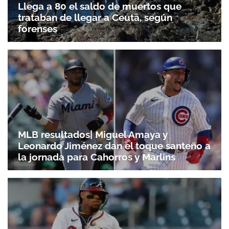
Llega a 80 el saldo de muertos que
trataban de llegar a Ceuta, según
forenses
MLB resultados| Miguel Amaya y
Leonardo Jiménez dan el toque santeño a
la jornada para Cahorros y Marlins