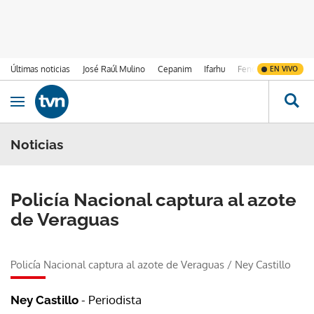
Últimas noticias
José Raúl Mulino
Cepanim
Ifarhu
Fenómeno de El Ni
EN VIVO
Ir al contenido
Obrir navegació
Noticias
Policía Nacional captura al azote
de Veraguas
Policía Nacional captura al azote de Veraguas
/
Ney Castillo
- Periodista
Ney Castillo