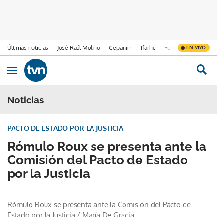
Últimas noticias
José Raúl Mulino
Cepanim
Ifarhu
Fenómeno de El Ni
EN VIVO
Ir al contenido
Obrir navegació
Noticias
PACTO DE ESTADO POR LA JUSTICIA
Rómulo Roux se presenta ante la
Comisión del Pacto de Estado
por la Justicia
Rómulo Roux se presenta ante la Comisión del Pacto de
Estado por la Justicia
/
María De Gracia